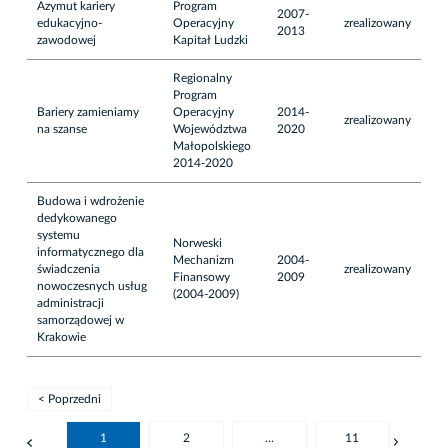
Azymut kariery
Program
2007-
edukacyjno-
Operacyjny
zrealizowany
2013
zawodowej
Kapitał Ludzki
Regionalny
Program
Bariery zamieniamy
Operacyjny
2014-
zrealizowany
na szanse
Województwa
2020
Małopolskiego
2014-2020
Budowa i wdrożenie
dedykowanego
systemu
Norweski
informatycznego dla
Mechanizm
2004-
świadczenia
zrealizowany
Finansowy
2009
nowoczesnych usług
(2004-2009)
administracji
samorządowej w
Krakowie
< Poprzedni
1
2
...
11