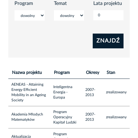
Program
Temat
Lata projektu
Nazwa projektu
Program
Okresy
Stan
AENEAS - Attaining
Inteligentna
Energy Efficient
2007-
Energia -
zrealizowany
Mobility in an Ageing
2013
Europa
Society
Program
Akademia Młodych
2007-
Operacyjny
zrealizowany
Matematyków
2013
Kapitał Ludzki
Program
Aktualizacja