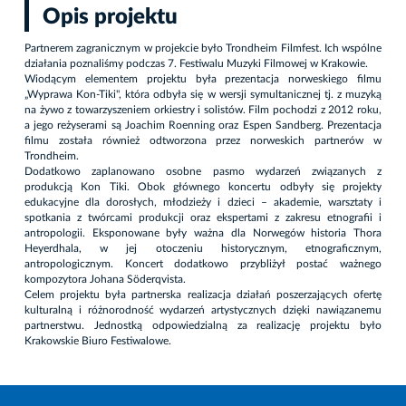
Opis projektu
Partnerem zagranicznym w projekcie było Trondheim Filmfest. Ich wspólne
działania poznaliśmy podczas 7. Festiwalu Muzyki Filmowej w Krakowie.
Wiodącym elementem projektu była prezentacja norweskiego filmu
„Wyprawa Kon-Tiki", która odbyła się w wersji symultanicznej tj. z muzyką
na żywo z towarzyszeniem orkiestry i solistów. Film pochodzi z 2012 roku,
a jego reżyserami są Joachim Roenning oraz Espen Sandberg. Prezentacja
filmu została również odtworzona przez norweskich partnerów w
Trondheim.
Dodatkowo zaplanowano osobne pasmo wydarzeń związanych z
produkcją Kon Tiki. Obok głównego koncertu odbyły się projekty
edukacyjne dla dorosłych, młodzieży i dzieci – akademie, warsztaty i
spotkania z twórcami produkcji oraz ekspertami z zakresu etnografii i
antropologii. Eksponowane były ważna dla Norwegów historia Thora
Heyerdhala, w jej otoczeniu historycznym, etnograficznym,
antropologicznym. Koncert dodatkowo przybliżył postać ważnego
kompozytora Johana Söderqvista.
Celem projektu była partnerska realizacja działań poszerzających ofertę
kulturalną i różnorodność wydarzeń artystycznych dzięki nawiązanemu
partnerstwu. Jednostką odpowiedzialną za realizację projektu było
Krakowskie Biuro Festiwalowe.