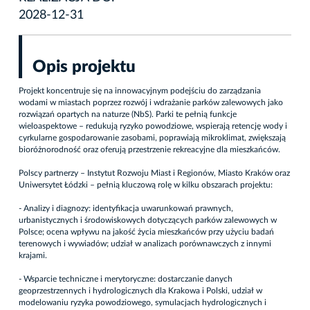
2028-12-31
Opis projektu
Projekt koncentruje się na innowacyjnym podejściu do zarządzania
wodami w miastach poprzez rozwój i wdrażanie parków zalewowych jako
rozwiązań opartych na naturze (NbS). Parki te pełnią funkcje
wieloaspektowe – redukują ryzyko powodziowe, wspierają retencję wody i
cyrkularne gospodarowanie zasobami, poprawiają mikroklimat, zwiększają
bioróżnorodność oraz oferują przestrzenie rekreacyjne dla mieszkańców.
Polscy partnerzy – Instytut Rozwoju Miast i Regionów, Miasto Kraków oraz
Uniwersytet Łódzki – pełnią kluczową rolę w kilku obszarach projektu:
- Analizy i diagnozy: identyfikacja uwarunkowań prawnych,
urbanistycznych i środowiskowych dotyczących parków zalewowych w
Polsce; ocena wpływu na jakość życia mieszkańców przy użyciu badań
terenowych i wywiadów; udział w analizach porównawczych z innymi
krajami.
- Wsparcie techniczne i merytoryczne: dostarczanie danych
geoprzestrzennych i hydrologicznych dla Krakowa i Polski, udział w
modelowaniu ryzyka powodziowego, symulacjach hydrologicznych i