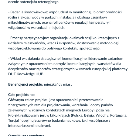
ocenie potencjału retencyjnego.
- Badania środowiskowe: współudział w monitoringu bioróżnorodności
roślin i jakości wody w parkach, instalacja i obsługa czujników
mikroklimatycznych, ocena roli parków w regulacji temperatury i
wilgotności w warunkach miejskich.
- Procesy partycypacyjne: organizacja lokalnych sesji ko-kreacyjnych z
udziałem mieszkańców, władz i ekspertów, dostosowanie metodologii
współprojektowania do polskiego kontekstu społecznego.
- Wkład w działania strategiczne i komunikacyjne: liderowanie zadaniom
związanym z opracowaniem narzędzi komunikacyjnych, warsztatów dla
decydentów oraz raportów strategicznych w ramach europejskiej platformy
DUT Knowledge HUB.
Beneficjenci projektu:
mieszkańcy miast
Cele projektu to:
Głównym celem projektu jest opracowanie i przetestowanie
zintegrowanych ram dla projektowania, wdrażania i oceny parków
zalewowych w różnych kontekstach miejskich Europy i poza nią.
Projekt realizowany jest w kilku krajach (Polska, Belgia, Włochy, Portugalia,
Turcja) i obejmuje zarówno badania naukowe, jak i współpracę z
interesariuszami lokalnymi.
Oczekiwane rezultaty: