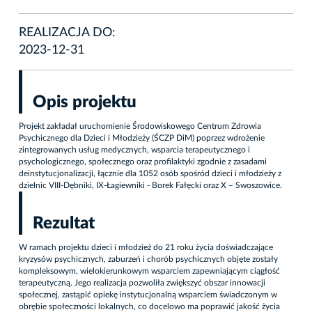
REALIZACJA DO:
2023-12-31
Opis projektu
Projekt zakładał uruchomienie Środowiskowego Centrum Zdrowia
Psychicznego dla Dzieci i Młodzieży (ŚCZP DiM) poprzez wdrożenie
zintegrowanych usług medycznych, wsparcia terapeutycznego i
psychologicznego, społecznego oraz profilaktyki zgodnie z zasadami
deinstytucjonalizacji, łącznie dla 1052 osób spośród dzieci i młodzieży z
dzielnic VIII-Dębniki, IX-Łagiewniki - Borek Fałęcki oraz X – Swoszowice.
Rezultat
W ramach projektu dzieci i młodzież do 21 roku życia doświadczające
kryzysów psychicznych, zaburzeń i chorób psychicznych objęte zostały
kompleksowym, wielokierunkowym wsparciem zapewniającym ciągłość
terapeutyczną. Jego realizacja pozwoliła zwiększyć obszar innowacji
społecznej, zastąpić opiekę instytucjonalną wsparciem świadczonym w
obrębie społeczności lokalnych, co docelowo ma poprawić jakość życia