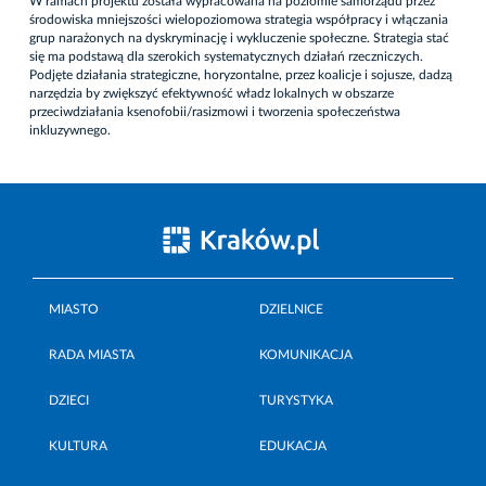
W ramach projektu została wypracowana na poziomie samorządu przez
środowiska mniejszości wielopoziomowa strategia współpracy i włączania
grup narażonych na dyskryminację i wykluczenie społeczne. Strategia stać
się ma podstawą dla szerokich systematycznych działań rzeczniczych.
Podjęte działania strategiczne, horyzontalne, przez koalicje i sojusze, dadzą
narzędzia by zwiększyć efektywność władz lokalnych w obszarze
przeciwdziałania ksenofobii/rasizmowi i tworzenia społeczeństwa
inkluzywnego.
MIASTO
DZIELNICE
RADA MIASTA
KOMUNIKACJA
DZIECI
TURYSTYKA
KULTURA
EDUKACJA