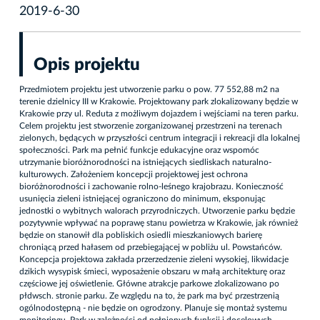
2019-6-30
Opis projektu
Przedmiotem projektu jest utworzenie parku o pow. 77 552,88 m2 na
terenie dzielnicy III w Krakowie. Projektowany park zlokalizowany będzie w
Krakowie przy ul. Reduta z możliwym dojazdem i wejściami na teren parku.
Celem projektu jest stworzenie zorganizowanej przestrzeni na terenach
zielonych, będących w przyszłości centrum integracji i rekreacji dla lokalnej
społeczności. Park ma pełnić funkcje edukacyjne oraz wspomóc
utrzymanie bioróżnorodności na istniejących siedliskach naturalno-
kulturowych. Założeniem koncepcji projektowej jest ochrona
bioróżnorodności i zachowanie rolno-leśnego krajobrazu. Konieczność
usunięcia zieleni istniejącej ograniczono do minimum, eksponując
jednostki o wybitnych walorach przyrodniczych. Utworzenie parku będzie
pozytywnie wpływać na poprawę stanu powietrza w Krakowie, jak również
będzie on stanowił dla pobliskich osiedli mieszkaniowych barierę
chroniącą przed hałasem od przebiegającej w pobliżu ul. Powstańców.
Koncepcja projektowa zakłada przerzedzenie zieleni wysokiej, likwidacje
dzikich wysypisk śmieci, wyposażenie obszaru w małą architekturę oraz
częściowe jej oświetlenie. Główne atrakcje parkowe zlokalizowano po
płdwsch. stronie parku. Ze względu na to, że park ma być przestrzenią
ogólnodostępną - nie będzie on ogrodzony. Planuje się montaż systemu
monitoringu. Park w zależności od pełnionych funkcji i docelowych