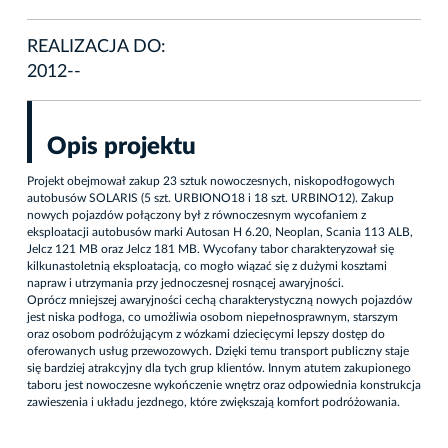
REALIZACJA DO:
2012--
Opis projektu
Projekt obejmował zakup 23 sztuk nowoczesnych, niskopodłogowych
autobusów SOLARIS (5 szt. URBIONO18 i 18 szt. URBINO12). Zakup
nowych pojazdów połączony był z równoczesnym wycofaniem z
eksploatacji autobusów marki Autosan H 6.20, Neoplan, Scania 113 ALB,
Jelcz 121 MB oraz Jelcz 181 MB. Wycofany tabor charakteryzował się
kilkunastoletnią eksploatacją, co mogło wiązać się z dużymi kosztami
napraw i utrzymania przy jednoczesnej rosnącej awaryjności.
Oprócz mniejszej awaryjności cechą charakterystyczną nowych pojazdów
jest niska podłoga, co umożliwia osobom niepełnosprawnym, starszym
oraz osobom podróżującym z wózkami dziecięcymi lepszy dostęp do
oferowanych usług przewozowych. Dzięki temu transport publiczny staje
się bardziej atrakcyjny dla tych grup klientów. Innym atutem zakupionego
taboru jest nowoczesne wykończenie wnętrz oraz odpowiednia konstrukcja
zawieszenia i układu jezdnego, które zwiększają komfort podróżowania.