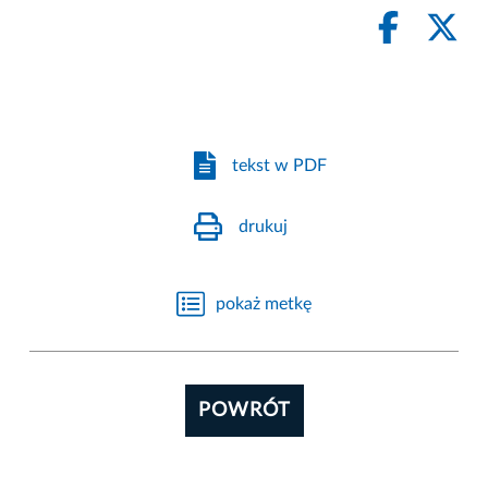
tekst w PDF
drukuj
pokaż metkę
POWRÓT