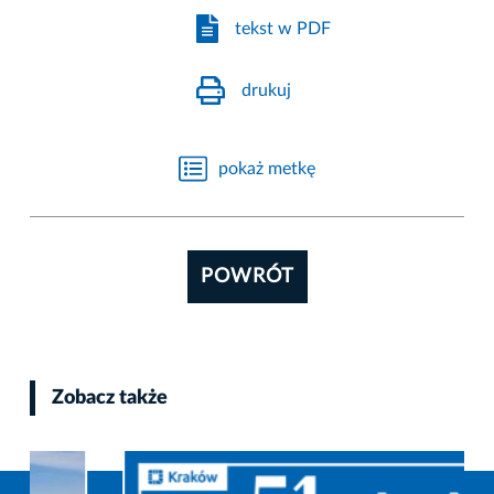
tekst w PDF
drukuj
pokaż metkę
POWRÓT
Zobacz także