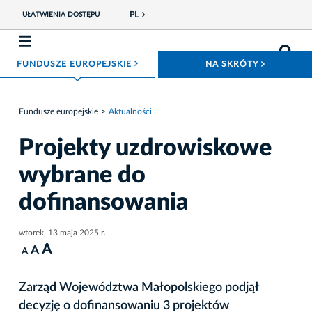
PL
UŁATWIENIA DOSTĘPU
ROZWIŃ MENU
ROZWIŃ
FUNDUSZE EUROPEJSKIE
NA SKRÓTY
Fundusze europejskie
Aktualności
Projekty uzdrowiskowe
wybrane do
dofinansowania
wtorek, 13 maja 2025 r.
A
A
A
Zarząd Województwa Małopolskiego podjął
decyzję o dofinansowaniu 3 projektów