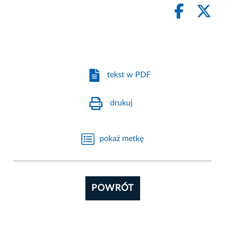
tekst w PDF
drukuj
pokaż metkę
POWRÓT